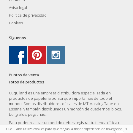
Aviso legal
Política de privacidad
Cookies
Síguenos
Puntos de venta
Fotos de productos
Cuquiland es una empresa distribuidora especializada en
productos de papelería bonita que importamos de todo el
mundo. Somos distribuidores oficiales de MT Masking Tape en
España, y también distribuimos un montón de cuadernos, blocs,
bolígrafos, pegatinas...
Para poder realizar un pedido debes registrar tu tienda (física u
online) y una vez validada por nosotros podrás compras y vender
Cuquiland utiliza cookies para que tengas la mejor experiencia de navegación. Si