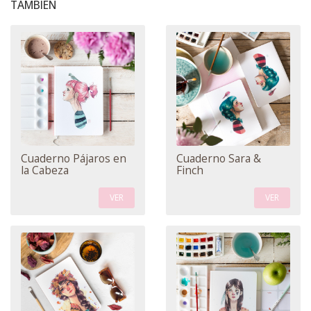
TAMBIÉN
Cuaderno Pájaros en
Cuaderno Sara &
la Cabeza
Finch
VER
VER