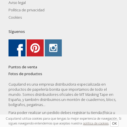
Aviso legal
Política de privacidad
Cookies
Síguenos
Puntos de venta
Fotos de productos
Cuquiland es una empresa distribuidora especializada en
productos de papelería bonita que importamos de todo el
mundo. Somos distribuidores oficiales de MT Masking Tape en
España, y también distribuimos un montón de cuadernos, blocs,
bolígrafos, pegatinas...
Para poder realizar un pedido debes registrar tu tienda (física u
online) y una vez validada por nosotros podrás compras y vender
Cuquiland utiliza cookies para que tengas la mejor experiencia de navegación. Si
nuestros productos.
sigues navegando entendemos que aceptas nuestra
política de cookies
.
OK