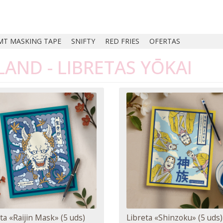
MT MASKING TAPE
SNIFTY
RED FRIES
OFERTAS
ND - LIBRETAS YŌKAI
ta «Raijin Mask» (5 uds)
Libreta «Shinzoku» (5 uds)