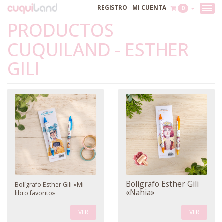
REGISTRO
MI CUENTA
0
PRODUCTOS
CUQUILAND - ESTHER
GILI
Bolígrafo Esther Gili
Bolígrafo Esther Gili «Mi
«Nahia»
libro favorito»
VER
VER