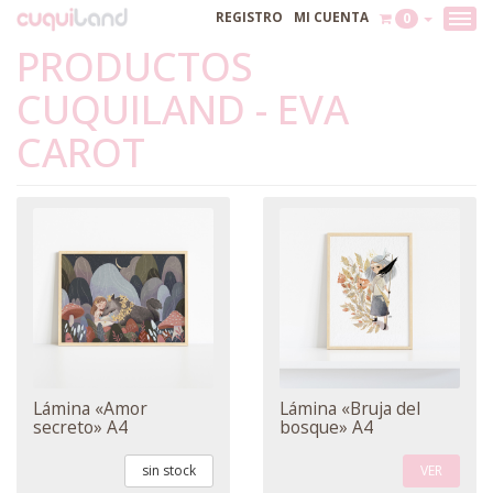
REGISTRO
MI CUENTA
0
PRODUCTOS
CUQUILAND - EVA
CAROT
Lámina «Amor
Lámina «Bruja del
secreto» A4
bosque» A4
sin stock
VER