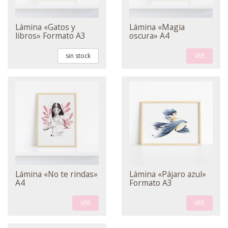
Lámina «Gatos y
Lámina «Magia
libros» Formato A3
oscura» A4
sin stock
VER
Lámina «No te rindas»
Lámina «Pájaro azul»
A4
Formato A3
VER
VER