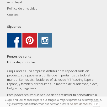
Aviso legal
Política de privacidad
Cookies
Síguenos
Puntos de venta
Fotos de productos
Cuquiland es una empresa distribuidora especializada en
productos de papelería bonita que importamos de todo el
mundo. Somos distribuidores oficiales de MT Masking Tape en
España, y también distribuimos un montón de cuadernos, blocs,
bolígrafos, pegatinas...
Para poder realizar un pedido debes registrar tu tienda (física u
online) y una vez validada por nosotros podrás compras y vender
Cuquiland utiliza cookies para que tengas la mejor experiencia de navegación. Si
nuestros productos.
sigues navegando entendemos que aceptas nuestra
política de cookies
.
OK