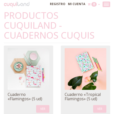
REGISTRO
MI CUENTA
0
PRODUCTOS
CUQUILAND -
CUADERNOS CUQUIS
Cuaderno
Cuaderno «Tropical
«Flamingos» (5 ud)
Flamingos» (5 ud)
VER
VER