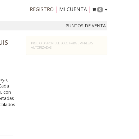
REGISTRO
MI CUENTA
0
PUNTOS DE VENTA
UIS
PRECIO DISPONIBLE SOLO PARA EMPRESAS
AUTORIZADAS
aya,
 Cada
s, con
ortadas
ctilados