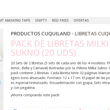
MT MASKING TAPE
SNIFTY
RED FRIES
OFERTAS
PRODUCTOS CUQUILAND -
LIBRETAS CUQ
PACK DE LIBRETAS MILKI
SUKNO (20 UDS)
20 Sets de 2 libretas (5 sets de cada uno de los 4 modelos: Pl
Amor, Bella y Carnaval) ilustradas por la chilena Milka Sukno.
pack contiene 2 libretas. Cada libreta tiene 32 páginas blanca
ligero tono ahuesado. Formato: 12 x 17 cm. El papel de las p
es especial texturizado. Encuadernación con grapa. Sets retra
y con pegatina.
¡Ahorra comprando este pack!