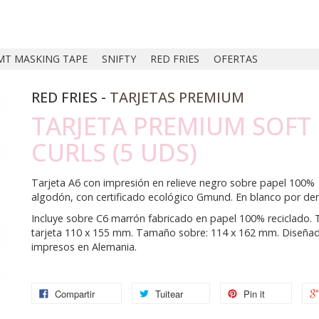
MT MASKING TAPE
SNIFTY
RED FRIES
OFERTAS
RED FRIES -
TARJETAS PREMIUM
TARJETA PREMIUM SOFT
CURLS (5 UDS)
Tarjeta A6 con impresión en relieve negro sobre papel 100%
algodón, con certificado ecológico Gmund. En blanco por den
Incluye sobre C6 marrón fabricado en papel 100% reciclado
tarjeta 110 x 155 mm. Tamaño sobre: 114 x 162 mm. Diseña
impresos en Alemania.
Compartir
Tuitear
Pin it