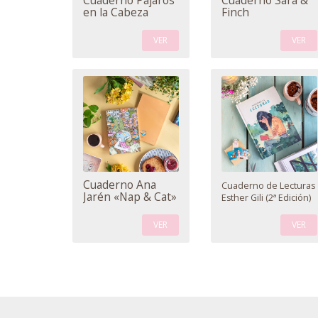
Cuaderno Pájaros
Cuaderno Sara &
en la Cabeza
Finch
VER
VER
Cuaderno Ana
Cuaderno de Lecturas
Jarén «Nap & Cat»
Esther Gili (2ª Edición)
VER
VER