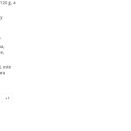
 120 g, a
 y
.
na,
te,
, este
ara
+1