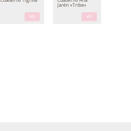
Cuaderno Tigrilla
Cuaderno Ana
Jarén «Tribe»
VER
VER