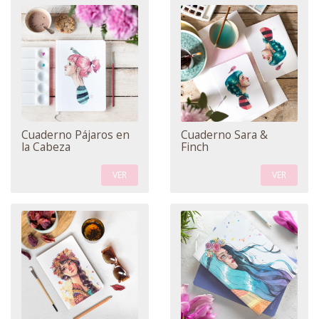
Cuaderno Pájaros en
Cuaderno Sara &
la Cabeza
Finch
VER
VER